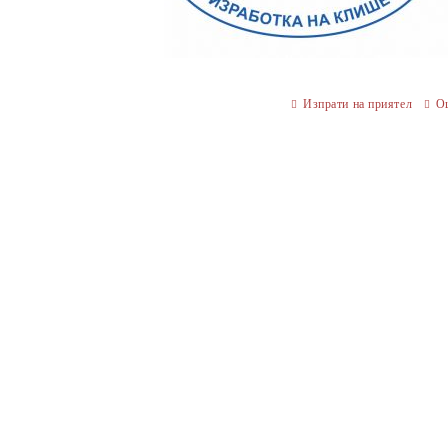
Изпрати на приятел
О