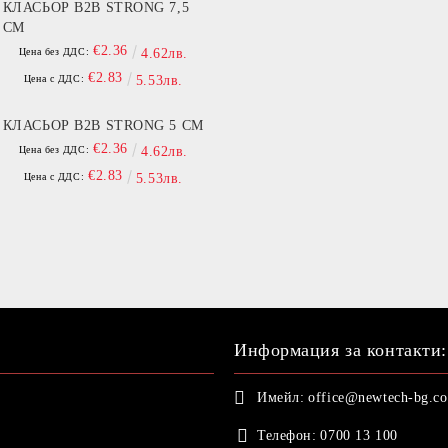
КЛАСЬОР B2B STRONG 7,5
СМ
€2.36
Цена без ДДС:
4.62лв.
€2.83
Цена с ДДС:
5.53лв.
КЛАСЬОР B2B STRONG 5 СМ
€2.36
Цена без ДДС:
4.62лв.
€2.83
Цена с ДДС:
5.53лв.
Информация за контакти:
Имейл:
office@newtech-bg.c
Телефон:
0700 13 100