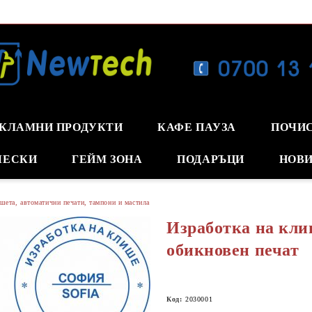
КЛАМНИ ПРОДУКТИ
КАФЕ ПАУЗА
ПОЧИ
ЧЕСКИ
ГЕЙМ ЗОНА
ПОДАРЪЦИ
НОВИ
шета, автоматични печати, тампони и мастила
Изработка на кли
обикновен печат
Код:
2030001