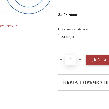
За 24 часа
цени продукта
Срок на изработка:
Добави в желани
БЪРЗА ПОРЪЧКА Б
САМО ПОПЪЛНЕТЕ 3 ПОЛЕТА