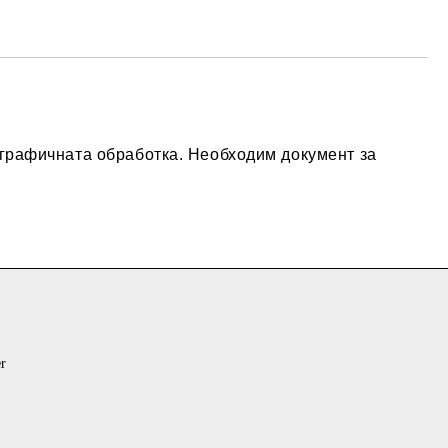
те на работния ден.
а графичната обработка. Необходим документ за
er