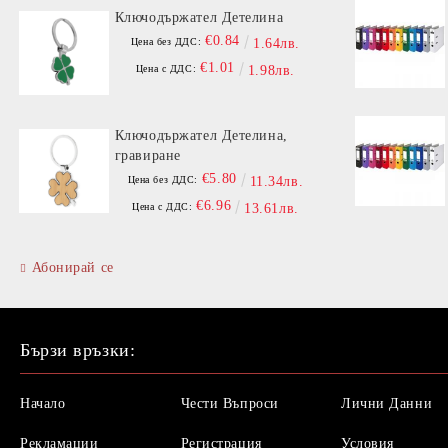
Ключодържател Детелина
€0.84
Цена без ДДС:
1.64лв.
€1.01
Цена с ДДС:
1.98лв.
Ключодържател Детелина,
гравиране
€5.80
Цена без ДДС:
11.34лв.
€6.96
Цена с ДДС:
13.61лв.
Абонирай се
Бързи връзки:
Начало
Чести Въпроси
Лични Данни
Рекламации
Регистрация
Условия