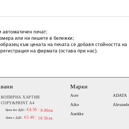
Ние ще се свържем с вас в рамки
 автоматичен печат;
азмера или ни пишете в бележки;
 образец към цената на печата се добавя стойността н
 регистрация на фирмата (остава при нас).
авани
Марки
Acer
ADATA
КОПИРНА ХАРТИЯ
COPY&PRINT A4
Aiko
Alexand
€4.50
Цена без ДДС:
8.80лв.
Anekke
€5.40
Цена с ДДС:
10.56лв.