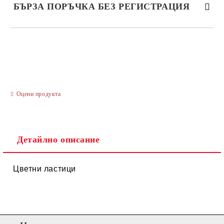
БЪРЗА ПОРЪЧКА БЕЗ РЕГИСТРАЦИЯ
САМО ПОПЪЛНЕТЕ 3 ПОЛЕТА
Оцени продукта
Ние ще се свържем с вас в рамките на работния ден.
Детайлно описание
Цветни ластици