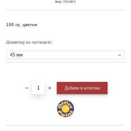
Код:
191100-2
100 гр, цветни
Диаметър на ластиците:
Добави в желани