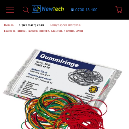
Начало
Офис материали
Канцеларски материали
Баджове, щипки, кабари, пинове, кламери, ластици, лупи