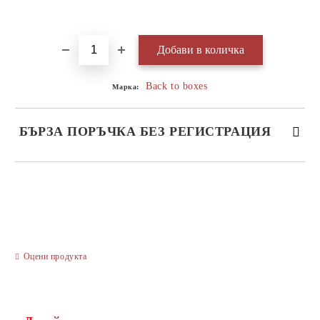
Добави в желани
Back to boxes
Марка:
БЪРЗА ПОРЪЧКА БЕЗ РЕГИСТРАЦИЯ
САМО ПОПЪЛНЕТЕ 3 ПОЛЕТА
Оцени продукта
Ние ще се свържем с вас в рамките на работния ден.