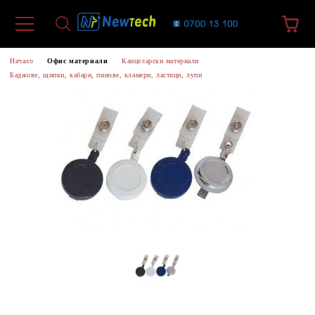
Начало
Офис материали
Канцеларски материали
Баджове, щипки, кабари, пинове, кламери, ластици, лупи