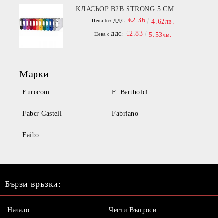
КЛАСЬОР B2B STRONG 5 СМ
€2.36
Цена без ДДС:
4.62лв.
€2.83
Цена с ДДС:
5.53лв.
Марки
Eurocom
F. Bartholdi
Faber Castell
Fabriano
Faibo
Бързи връзки:
Начало
Чести Въпроси