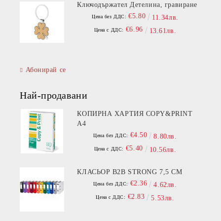
Ключодържател Детелина, гравиране
€5.80
Цена без ДДС:
11.34лв.
€6.96
Цена с ДДС:
13.61лв.
Абонирай се
Най-продавани
КОПИРНА ХАРТИЯ COPY&PRINT
A4
€4.50
Цена без ДДС:
8.80лв.
€5.40
Цена с ДДС:
10.56лв.
КЛАСЬОР B2B STRONG 7,5 СМ
€2.36
Цена без ДДС:
4.62лв.
€2.83
Цена с ДДС:
5.53лв.