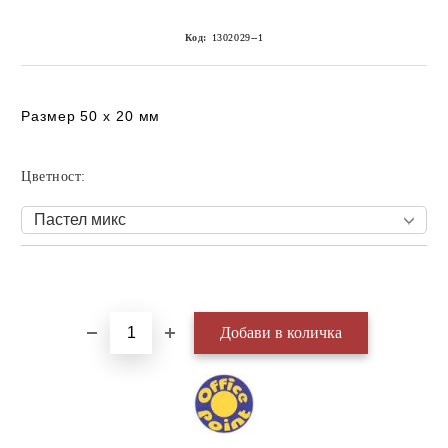
Код:
1302029--1
Размер 50 х 20 мм
Цветност:
Добави в желани