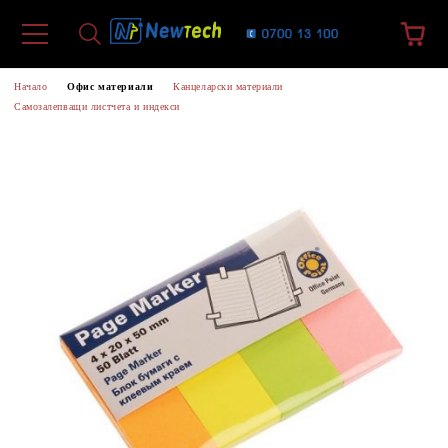
Начало
Офис материали
Канцеларски материали
Самозалепващи листчета и индекси