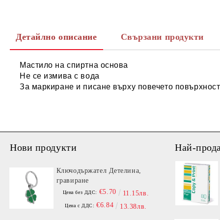
Детайлно описание
Свързани продукти
Мастило на спиртна основа
Не се измива с вода
За маркиране и писане върху повечето повърхнос
Нови продукти
Най-прод
Ключодържател Детелина,
гравиране
€5.70
Цена без ДДС:
11.15лв.
€6.84
Цена с ДДС:
13.38лв.