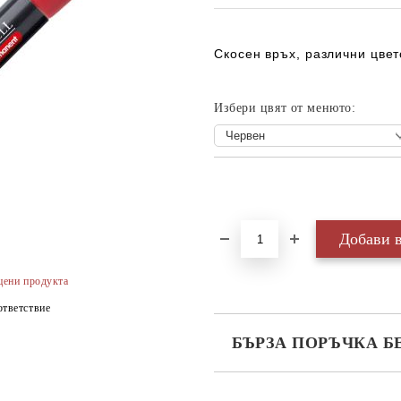
Скосен връх, различни цвет
Избери цвят от менюто:
Добави в желани
цени продукта
тветствие
БЪРЗА ПОРЪЧКА Б
САМО ПОПЪЛНЕТЕ 3 ПОЛЕТА