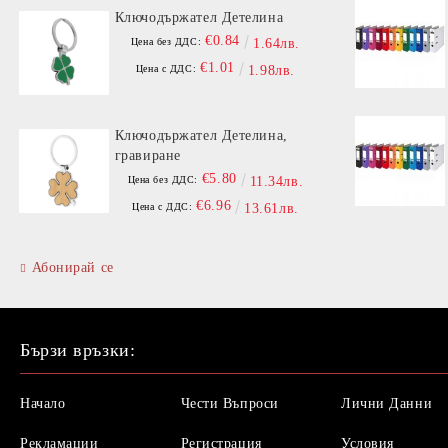
Ключодържател Детелина
€0.84
Цена без ДДС:
1.64лв.
€1.01
Цена с ДДС:
1.98лв.
Ключодържател Детелина,
гравиране
€5.80
Цена без ДДС:
11.34лв.
€6.96
Цена с ДДС:
13.61лв.
Абонирай се
Бързи връзки:
Начало
Чести Въпроси
Лични Данни
Рекламации
Регистрация
Условия