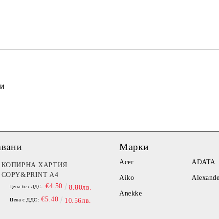
Ние ще се свържем с вас в рамки
ти
авани
Марки
Acer
ADATA
КОПИРНА ХАРТИЯ
COPY&PRINT A4
Aiko
Alexand
€4.50
Цена без ДДС:
8.80лв.
Anekke
€5.40
Цена с ДДС:
10.56лв.