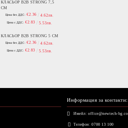
КЛАСЬОР B2B STRONG 7,5
СМ
€2.36
Цена без ДДС:
4.62лв.
€2.83
Цена с ДДС:
5.53лв.
КЛАСЬОР B2B STRONG 5 СМ
€2.36
Цена без ДДС:
4.62лв.
€2.83
Цена с ДДС:
5.53лв.
Информация за контакти:
Имейл:
office@newtech-bg.c
Телефон:
0700 13 100