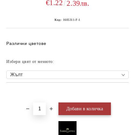
€1.22
2.39лв.
Код:
1605311-F-1
Различни цветове
Избери цвят от менюто:
Добави в желани