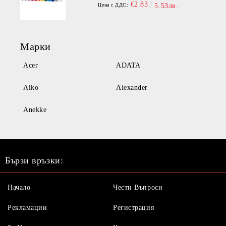
€2.83
Цена с ДДС:
5.53лв.
Марки
Acer
ADATA
Aiko
Alexander
Anekke
Бързи връзки:
Начало
Чести Въпроси
Рекламации
Регистрация