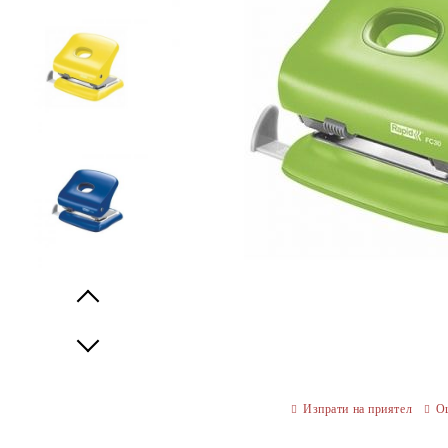
Prev
Next
Изпрати на приятел
О