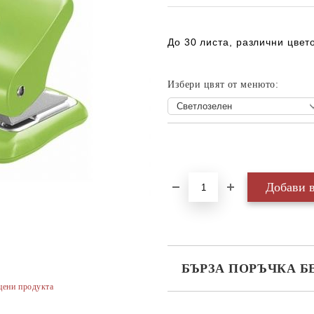
До 30 листа, различни цвет
Избери цвят от менюто:
Добави в желани
БЪРЗА ПОРЪЧКА Б
цени продукта
САМО ПОПЪЛНЕТЕ 3 ПОЛЕТА