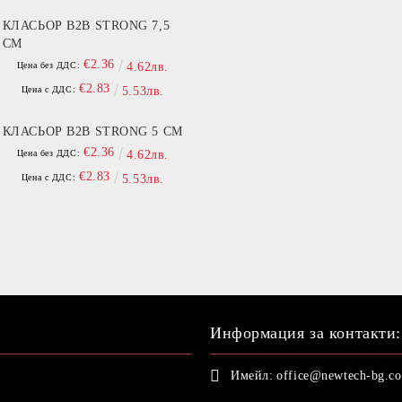
КЛАСЬОР B2B STRONG 7,5
СМ
€2.36
Цена без ДДС:
4.62лв.
€2.83
Цена с ДДС:
5.53лв.
КЛАСЬОР B2B STRONG 5 СМ
€2.36
Цена без ДДС:
4.62лв.
€2.83
Цена с ДДС:
5.53лв.
Информация за контакти:
Имейл:
office@newtech-bg.c