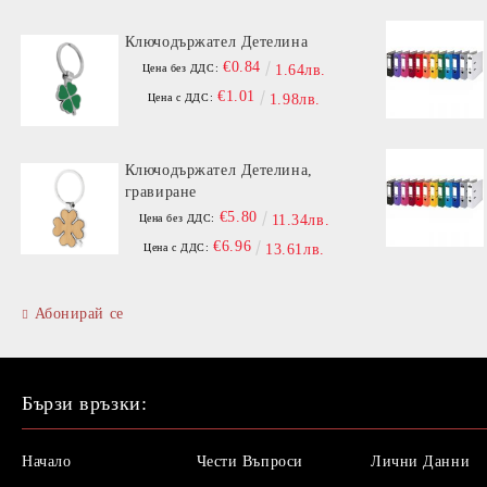
Ключодържател Детелина
€0.84
Цена без ДДС:
1.64лв.
€1.01
Цена с ДДС:
1.98лв.
Ключодържател Детелина,
гравиране
€5.80
Цена без ДДС:
11.34лв.
€6.96
Цена с ДДС:
13.61лв.
Абонирай се
Бързи връзки:
Начало
Чести Въпроси
Лични Данни