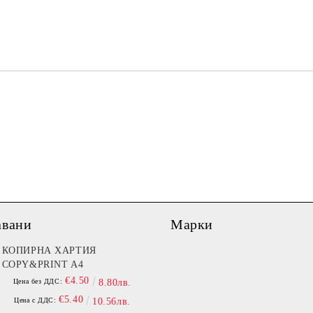
Ние ще се свържем с вас в рамки
авани
Марки
КОПИРНА ХАРТИЯ
COPY&PRINT A4
€4.50
Цена без ДДС:
8.80лв.
€5.40
Цена с ДДС:
10.56лв.