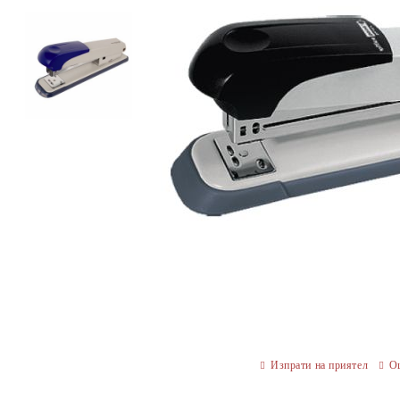
Изпрати на приятел
О