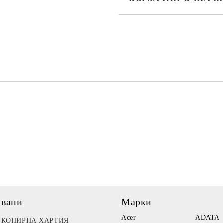
САМО ПОПЪЛНЕТЕ 3 ПОЛЕТА
Ние ще се свържем с вас в рамки
авани
Марки
Acer
ADATA
КОПИРНА ХАРТИЯ