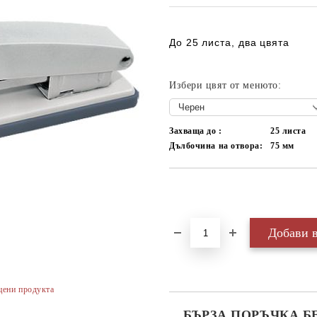
До 25 листа, два цвята
Избери цвят от менюто:
Захваща до :
25 листа
Дълбочина на отвора:
75 мм
Добави в желани
цени продукта
БЪРЗА ПОРЪЧКА Б