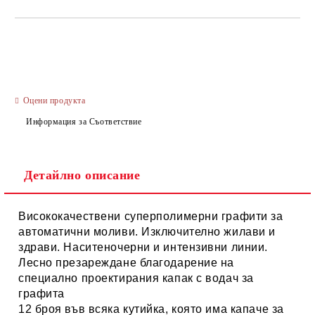
САМО ПОПЪЛНЕТЕ 3 ПОЛЕТА
Оцени продукта
Информация за Съответствие
Ние ще се свържем с вас в рамките на работния ден.
Детайлно описание
Висококачествени суперполимерни графити за
автоматични моливи. Изключително жилави и
здрави. Наситеночерни и интензивни линии.
Лесно презареждане благодарение на
специално проектирания капак с водач за
графита
12 броя във всяка кутийка, която има капаче за