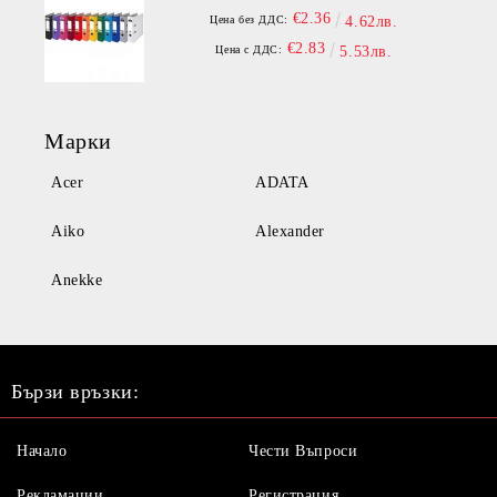
€2.36
Цена без ДДС:
4.62лв.
€2.83
Цена с ДДС:
5.53лв.
Марки
Acer
ADATA
Aiko
Alexander
Anekke
Бързи връзки:
Начало
Чести Въпроси
Рекламации
Регистрация