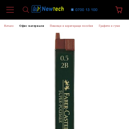
Начало
Офис материали
Пишещи и коригиращи пособия
Графити и гуми