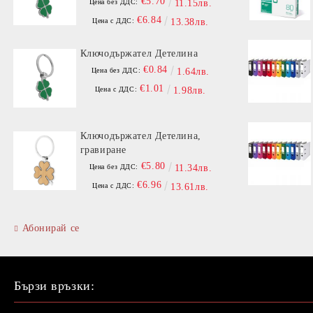
€5.70
Цена без ДДС:
11.15лв.
€6.84
Цена с ДДС:
13.38лв.
Ключодържател Детелина
€0.84
Цена без ДДС:
1.64лв.
€1.01
Цена с ДДС:
1.98лв.
Ключодържател Детелина,
гравиране
€5.80
Цена без ДДС:
11.34лв.
€6.96
Цена с ДДС:
13.61лв.
Абонирай се
Бързи връзки: