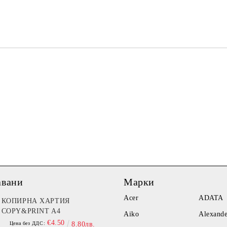
Ние ще се свържем с вас в рамки
авани
Марки
Acer
ADATA
КОПИРНА ХАРТИЯ
COPY&PRINT A4
Aiko
Alexand
€4.50
Цена без ДДС:
8.80лв.