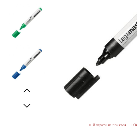
Prev
Next
Изпрати на приятел
О