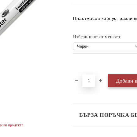
Пластмасов корпус, различ
Избери цвят от менюто:
Добави в желани
БЪРЗА ПОРЪЧКА Б
цени продукта
САМО ПОПЪЛНЕТЕ 3 ПОЛЕТА