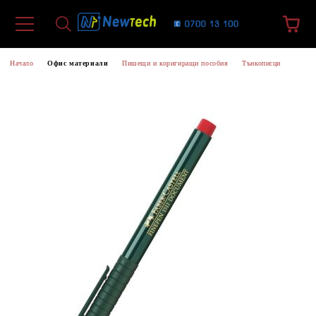
Начало
Офис материали
Пишещи и коригиращи пособия
Тънкописци