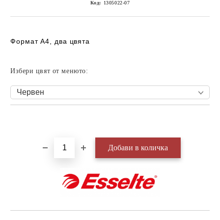
Код:
1305022-07
Формат А4, два цвята
Избери цвят от менюто:
Добави в желани