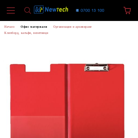
Начало
Офис материали
Организация и архивиране
Клипборд, калъфи, визитници