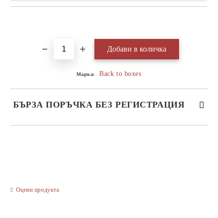
Добави в желани
Back to boxes
Марка:
БЪРЗА ПОРЪЧКА БЕЗ РЕГИСТРАЦИЯ
САМО ПОПЪЛНЕТЕ 3 ПОЛЕТА
Оцени продукта
Ние ще се свържем с вас в рамките на работния ден.