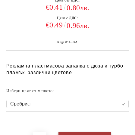
Цена без ДДС:
€0.41
0.80лв.
Цена с ДДС:
€0.49
0.96лв.
Код:
814-53-1
Рекламна пластмасова запалка с дюза и турбо
пламък, различни цветове
Избери цвят от менюто:
Добави в желани