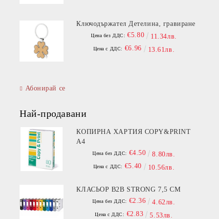
Ключодържател Детелина, гравиране
€5.80
Цена без ДДС:
11.34лв.
€6.96
Цена с ДДС:
13.61лв.
Абонирай се
Най-продавани
КОПИРНА ХАРТИЯ COPY&PRINT
A4
€4.50
Цена без ДДС:
8.80лв.
€5.40
Цена с ДДС:
10.56лв.
КЛАСЬОР B2B STRONG 7,5 СМ
€2.36
Цена без ДДС:
4.62лв.
€2.83
Цена с ДДС:
5.53лв.