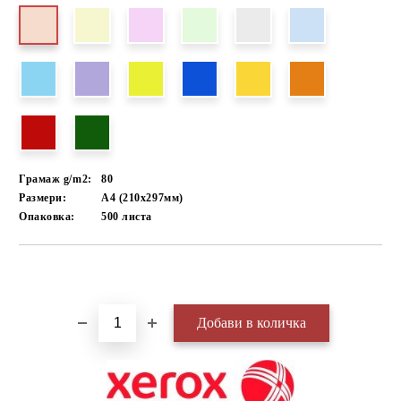
Грамаж g/m2:
80
Размери:
А4 (210х297мм)
Опаковка:
500
листа
Добави в желани