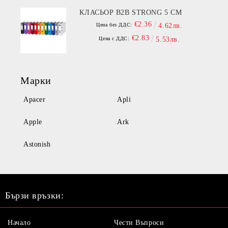
КЛАСЬОР B2B STRONG 5 СМ
€2.36
Цена без ДДС:
4.62лв.
€2.83
Цена с ДДС:
5.53лв.
Марки
Apacer
Apli
Apple
Ark
Astonish
Бързи връзки:
Начало
Чести Въпроси