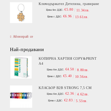
Ключодържател Детелина, гравиране
€5.80
Цена без ДДС:
11.34лв.
€6.96
Цена с ДДС:
13.61лв.
Абонирай се
Най-продавани
КОПИРНА ХАРТИЯ COPY&PRINT
A4
€4.50
Цена без ДДС:
8.80лв.
€5.40
Цена с ДДС:
10.56лв.
КЛАСЬОР B2B STRONG 7,5 СМ
€2.36
Цена без ДДС:
4.62лв.
€2.83
Цена с ДДС:
5.53лв.