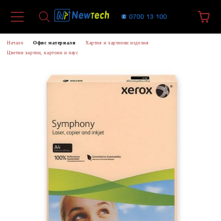
Начало
Офис материали
Хартия и хартиени изделия
Цветни хартии, картони и паус