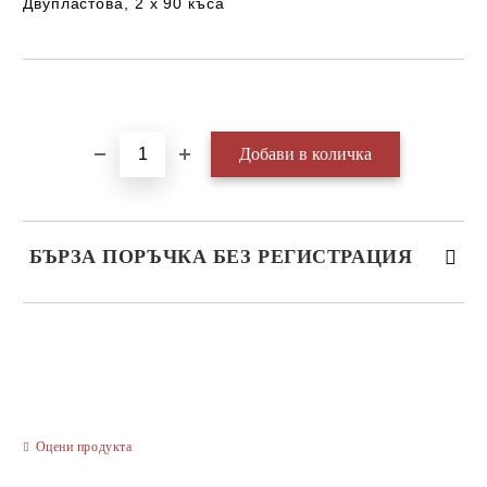
Двупластова, 2 x 90 къса
Добави в желани
БЪРЗА ПОРЪЧКА БЕЗ РЕГИСТРАЦИЯ
САМО ПОПЪЛНЕТЕ 3 ПОЛЕТА
Оцени продукта
Ние ще се свържем с вас в рамките на работния ден.