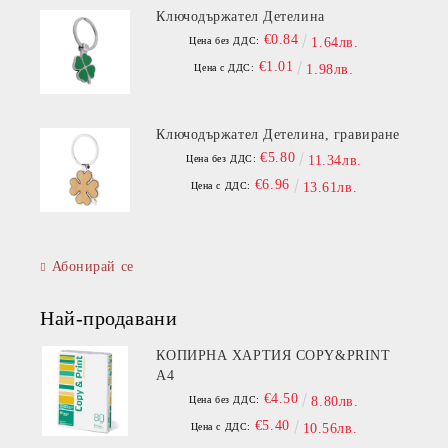
Ключодържател Детелина
€0.84
Цена без ДДС:
1.64лв.
€1.01
Цена с ДДС:
1.98лв.
Ключодържател Детелина, гравиране
€5.80
Цена без ДДС:
11.34лв.
€6.96
Цена с ДДС:
13.61лв.
Абонирай се
Най-продавани
КОПИРНА ХАРТИЯ COPY&PRINT
A4
€4.50
Цена без ДДС:
8.80лв.
€5.40
Цена с ДДС:
10.56лв.