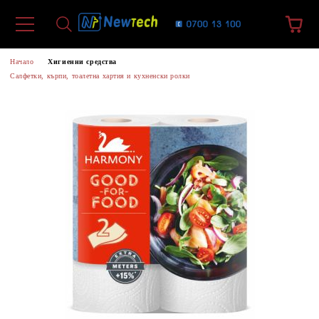
Начало
Хигиенни средства
Салфетки, кърпи, тоалетна хартия и кухненски ролки