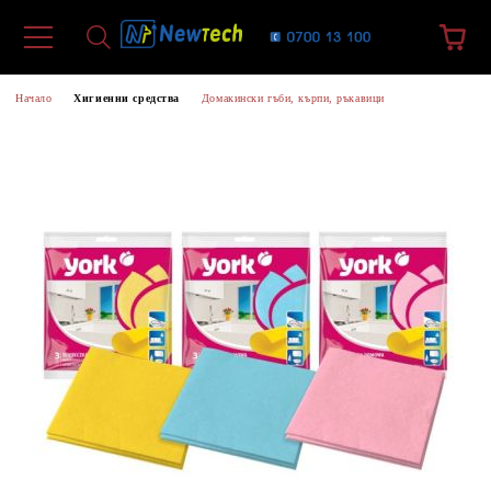
Начало
Хигиенни средства
Домакински гъби, кърпи, ръкавици