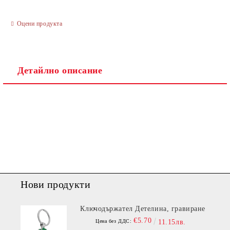
Оцени продукта
Ние ще се свържем с вас в рамките на работния ден.
Детайлно описание
Нови продукти
Ключодържател Детелина, гравиране
€5.70
Цена без ДДС:
11.15лв.