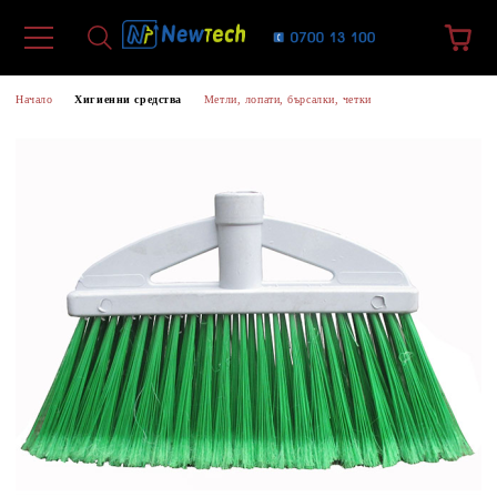
Начало
Хигиенни средства
Метли, лопати, бърсалки, четки