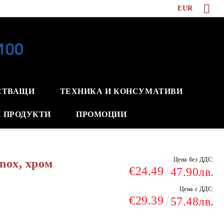
EUR
СТВАЩИ
ТЕХНИКА И КОНСУМАТИВИ
 ПРОДУКТИ
ПРОМОЦИИ
Цена без ДДС:
nox, хром
€24.49
47.90лв.
Цена с ДДС:
€29.39
57.48лв.