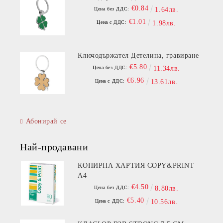
€0.84
Цена без ДДС:
1.64лв.
€1.01
Цена с ДДС:
1.98лв.
Ключодържател Детелина, гравиране
€5.80
Цена без ДДС:
11.34лв.
€6.96
Цена с ДДС:
13.61лв.
Абонирай се
Най-продавани
КОПИРНА ХАРТИЯ COPY&PRINT
A4
€4.50
Цена без ДДС:
8.80лв.
€5.40
Цена с ДДС:
10.56лв.