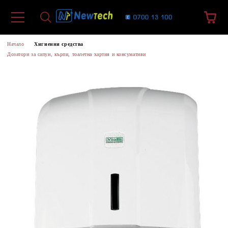
Начало
Хигиенни средства
Дозатори за сапун, кърпи, тоалетна хартия и консумативи