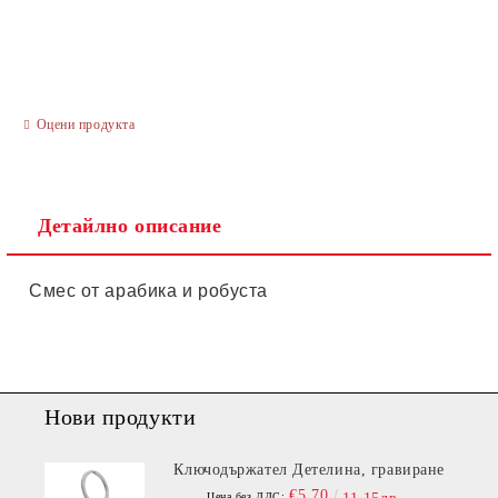
Оцени продукта
Ние ще се свържем с вас в рамките на работния ден.
Детайлно описание
Смес от арабика и робуста
Нови продукти
Ключодържател Детелина, гравиране
€5.70
Цена без ДДС: