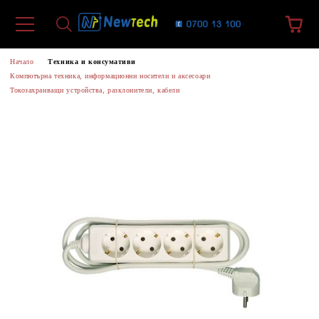
Начало
Техника и консумативи
Компютърна техника, информационни носители и аксесоари
Токозахранващи устройства, разклонители, кабели