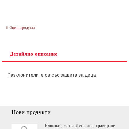
Оцени продукта
Ние ще се свържем с вас в рамките на работния ден.
Детайлно описание
Разклонителите са със защита за деца
Нови продукти
Ключодържател Детелина, гравиране