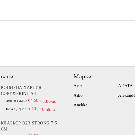
авани
Марки
Acer
ADATA
КОПИРНА ХАРТИЯ
COPY&PRINT A4
Aiko
Alexand
€4.50
Цена без ДДС:
8.80лв.
Anekke
€5.40
Цена с ДДС:
10.56лв.
КЛАСЬОР B2B STRONG 7,5
СМ