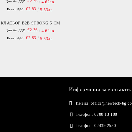
€2.36
Цена без ДДС:
4.62лв.
€2.83
Цена с ДДС:
5.53лв.
КЛАСЬОР B2B STRONG 5 СМ
€2.36
Цена без ДДС:
4.62лв.
€2.83
Цена с ДДС:
5.53лв.
Информация за контакти:
Имейл:
office@newtech-bg.c
Телефон:
0700 13 100
Телефон:
02439 2550