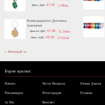
€1.01
Цена с ДДС:
1.98лв.
Ключодържател Детелина,
гравиране
€5.80
Цена без ДДС:
11.34лв.
€6.96
Цена с ДДС:
13.61лв.
Абонирай се
Бързи връзки:
Начало
Чести Въпроси
Лични Данни
Рекламации
Регистрация
Условия
За Нас
Контакт