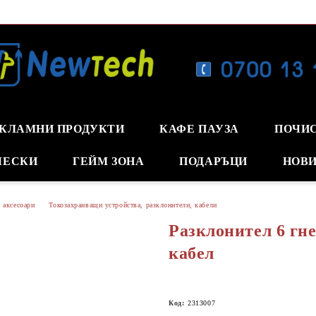
КЛАМНИ ПРОДУКТИ
КАФЕ ПАУЗА
ПОЧИ
ЧЕСКИ
ГЕЙМ ЗОНА
ПОДАРЪЦИ
НОВИ
 аксесоари
Токозахранващи устройства, разклонители, кабели
Разклонител 6 гне
кабел
Код:
2313007