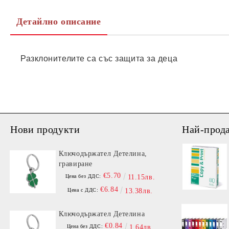
Детайлно описание
Разклонителите са със защита за деца
Нови продукти
Най-прод
Ключодържател Детелина,
гравиране
€5.70
Цена без ДДС:
11.15лв.
€6.84
Цена с ДДС:
13.38лв.
Ключодържател Детелина
€0.84
Цена без ДДС:
1.64лв.