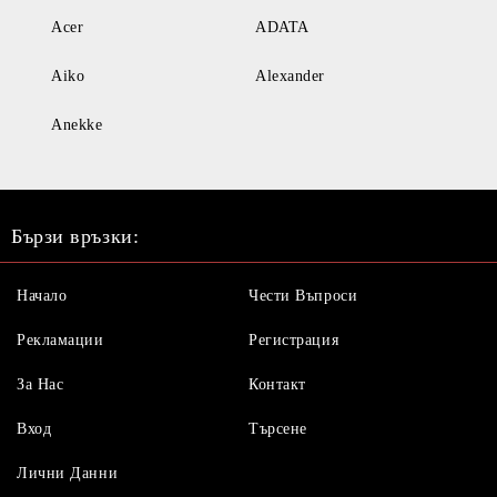
Acer
ADATA
Aiko
Alexander
Anekke
Бързи връзки:
Начало
Чести Въпроси
Рекламации
Регистрация
За Нас
Контакт
Вход
Търсене
Лични Данни