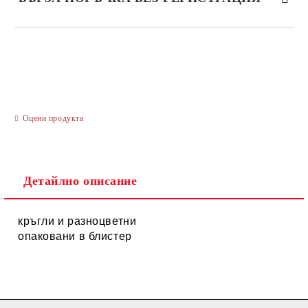
САМО ПОПЪЛНЕТЕ 3 ПОЛЕТА
Оцени продукта
Ние ще се свържем с вас в рамките на работния ден.
Детайлно описание
кръгли и разноцветни
опаковани в блистер