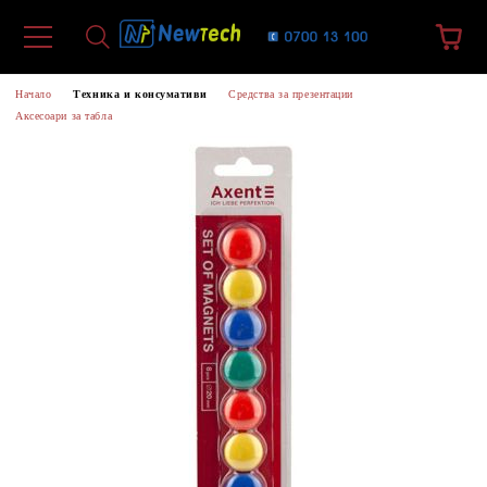
Начало
Техника и консумативи
Средства за презентации
Аксесоари за табла