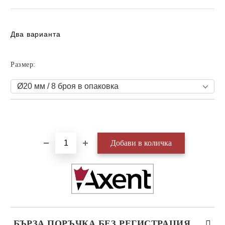
Два варианта
Размер:
Добави в желани
БЪРЗА ПОРЪЧКА БЕЗ РЕГИСТРАЦИЯ