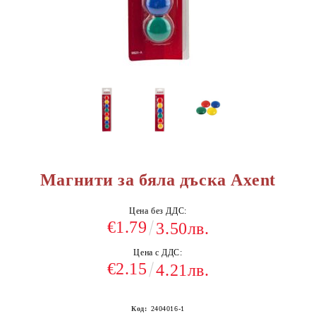
Магнити за бяла дъска Axent
Цена без ДДС:
€1.79
3.50лв.
Цена с ДДС:
€2.15
4.21лв.
Код:
2404016-1