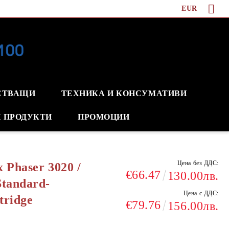
EUR
СТВАЩИ
ТЕХНИКА И КОНСУМАТИВИ
 ПРОДУКТИ
ПРОМОЦИИ
Цена без ДДС:
 Phaser 3020 /
€66.47
130.00лв.
tandard-
Цена с ДДС:
tridge
€79.76
156.00лв.