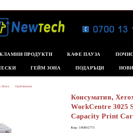
КЛАМНИ ПРОДУКТИ
КАФЕ ПАУЗА
ПОЧИ
ЧЕСКИ
ГЕЙМ ЗОНА
ПОДАРЪЦИ
НОВИ
а Xerox
Оригинални
Консуматив, Xerox
WorkCentre 3025 S
Capacity Print Car
Код:
106R02773