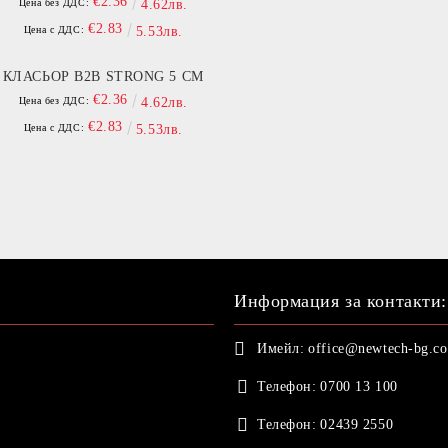
€2.36
Цена без ДДС:
4.62лв.
€2.83
Цена с ДДС:
5.53лв.
КЛАСЬОР B2B STRONG 5 СМ
€2.36
Цена без ДДС:
4.62лв.
€2.83
Цена с ДДС:
5.53лв.
Информация за контакти:
Имейл:
office@newtech-bg.c
Телефон:
0700 13 100
Телефон:
02439 2550