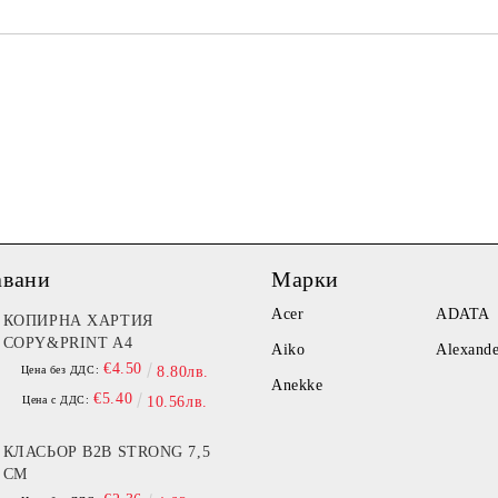
Ние ще се свържем с вас в рамки
авани
Марки
Acer
ADATA
КОПИРНА ХАРТИЯ
COPY&PRINT A4
Aiko
Alexand
€4.50
Цена без ДДС:
8.80лв.
Anekke
€5.40
Цена с ДДС:
10.56лв.
КЛАСЬОР B2B STRONG 7,5
СМ