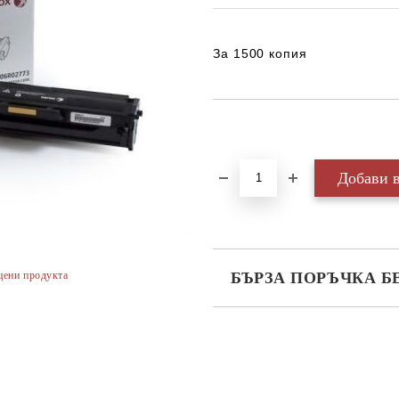
За 1500 копия
Добави в желани
цени продукта
БЪРЗА ПОРЪЧКА Б
САМО ПОПЪЛНЕТЕ 3 ПОЛЕТА