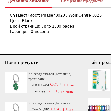
Детайлно описание
Свързани продукти
Съвместимост: Phaser 3020 / WorkCentre 3025
Цвят: Black
Брой страници: up to 1500 pages
Гаранция: 0 месеца
Нови продукти
Най-прод
Ключодържател Детелина,
гравиране
€5.70
Цена без ДДС:
11.15лв.
€6.84
Цена с ДДС:
13.38лв.
Ключодържател Детелина
€0.84
Цена без ДДС:
1.64лв.