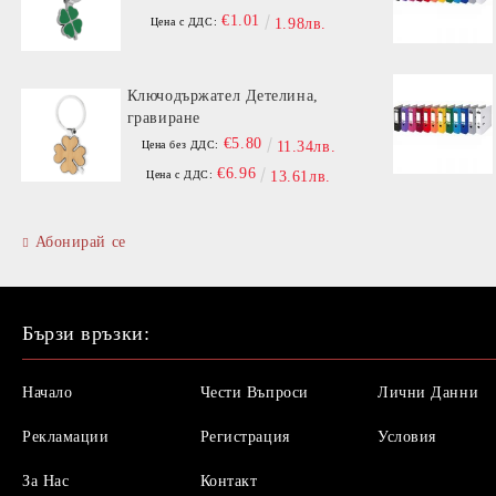
€1.01
Цена с ДДС:
1.98лв.
Ключодържател Детелина,
гравиране
€5.80
Цена без ДДС:
11.34лв.
€6.96
Цена с ДДС:
13.61лв.
Абонирай се
Бързи връзки:
Начало
Чести Въпроси
Лични Данни
Рекламации
Регистрация
Условия
За Нас
Контакт