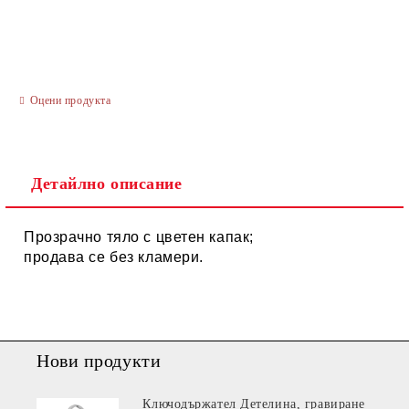
Оцени продукта
Ние ще се свържем с вас в рамките на работния ден.
Детайлно описание
Прозрачно тяло с цветен капак;
продава се без кламери.
Нови продукти
Ключодържател Детелина, гравиране