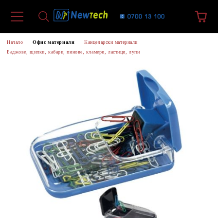
Начало
Офис материали
Канцеларски материали
Баджове, щипки, кабари, пинове, кламери, ластици, лупи