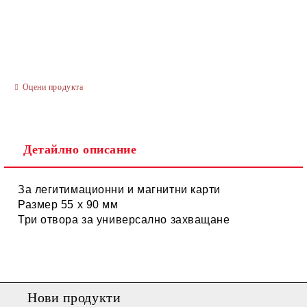
САМО ПОПЪЛНЕТЕ 3 ПОЛЕТА
Оцени продукта
Ние ще се свържем с вас в рамките на работния ден.
Детайлно описание
За легитимационни и магнитни карти
Размер 55 х 90 мм
Три отвора за универсално захващане
Нови продукти