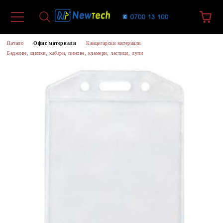
Начало
Офис материали
Канцеларски материали
Баджове, щипки, кабари, пинове, кламери, ластици, лупи