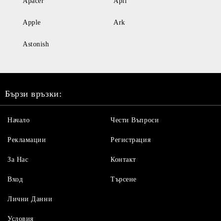
Apacer
Apli
Apple
Ark
Astonish
Бързи връзки:
Начало
Чести Въпроси
Рекламации
Регистрация
За Нас
Контакт
Вход
Търсене
Лични Данни
Условия