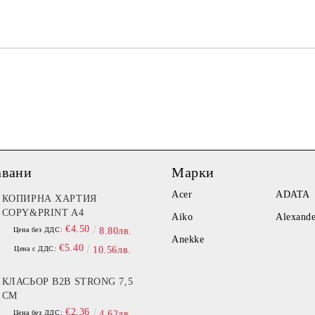
Ние ще се свържем с вас в рамки
авани
Марки
Acer
ADATA
КОПИРНА ХАРТИЯ
COPY&PRINT A4
Aiko
Alexand
€4.50
Цена без ДДС:
8.80лв.
Anekke
€5.40
Цена с ДДС:
10.56лв.
КЛАСЬОР B2B STRONG 7,5
СМ
€2.36
Цена без ДДС:
4.62лв.