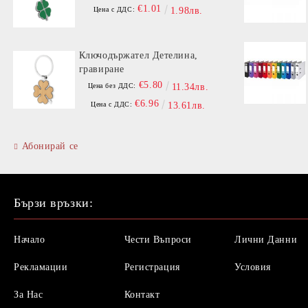
€1.01
Цена с ДДС:
1.98лв.
Ключодържател Детелина,
гравиране
€5.80
Цена без ДДС:
11.34лв.
€6.96
Цена с ДДС:
13.61лв.
Абонирай се
Бързи връзки:
Начало
Чести Въпроси
Лични Данни
Рекламации
Регистрация
Условия
За Нас
Контакт