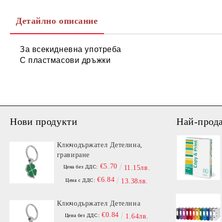
Детайлно описание
За всекидневна употреба
С пластмасови дръжки
Нови продукти
Най-прод
Ключодържател Детелина,
гравиране
€5.70
Цена без ДДС:
11.15лв.
€6.84
Цена с ДДС:
13.38лв.
Ключодържател Детелина
€0.84
Цена без ДДС:
1.64лв.