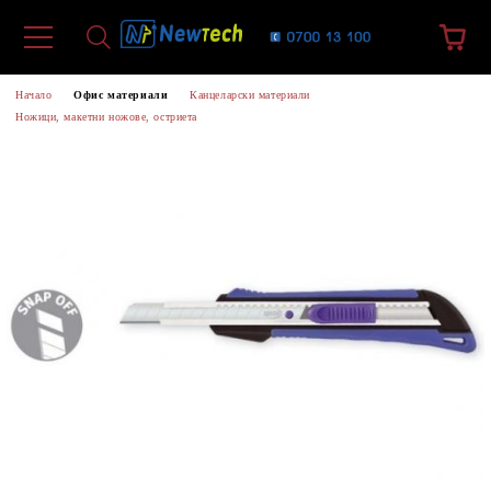
Начало
Офис материали
Канцеларски материали
Ножици, макетни ножове, остриета