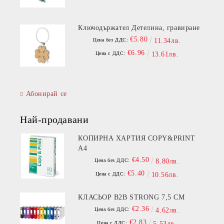
Ключодържател Детелина, гравиране
€5.80
Цена без ДДС:
11.34лв.
€6.96
Цена с ДДС:
13.61лв.
Абонирай се
Най-продавани
КОПИРНА ХАРТИЯ COPY&PRINT
A4
€4.50
Цена без ДДС:
8.80лв.
€5.40
Цена с ДДС:
10.56лв.
КЛАСЬОР B2B STRONG 7,5 СМ
€2.36
Цена без ДДС:
4.62лв.
€2.83
Цена с ДДС:
5.53лв.