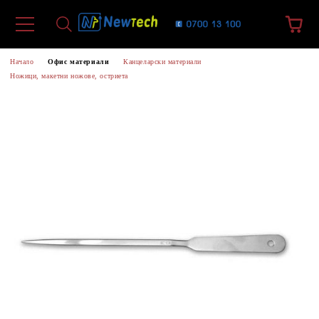
Начало
Офис материали
Канцеларски материали
Ножици, макетни ножове, остриета