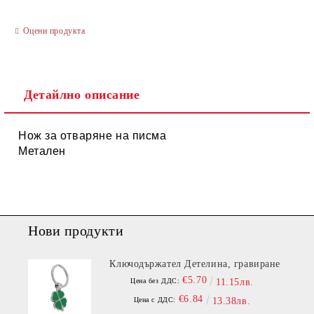
Оцени продукта
Ние ще се свържем с вас в рамките на работния ден.
Детайлно описание
Нож за отваряне на писма
Метален
Нови продукти
Ключодържател Детелина, гравиране
€5.70
Цена без ДДС:
11.15лв.
€6.84
Цена с ДДС:
13.38лв.