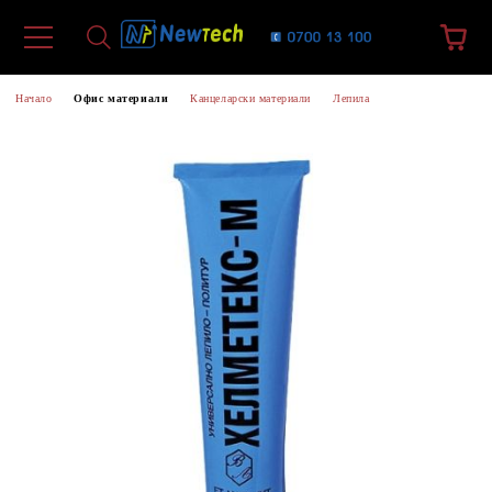
Начало
Офис материали
Канцеларски материали
Лепилa