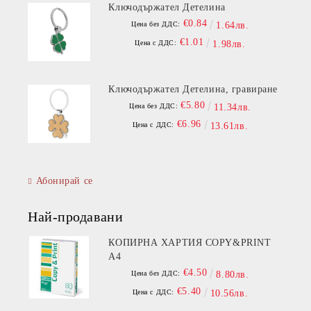
Ключодържател Детелина
€0.84
Цена без ДДС:
1.64лв.
€1.01
Цена с ДДС:
1.98лв.
Ключодържател Детелина, гравиране
€5.80
Цена без ДДС:
11.34лв.
€6.96
Цена с ДДС:
13.61лв.
Абонирай се
Най-продавани
КОПИРНА ХАРТИЯ COPY&PRINT
A4
€4.50
Цена без ДДС:
8.80лв.
€5.40
Цена с ДДС:
10.56лв.