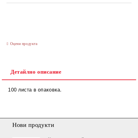
САМО ПОПЪЛНЕТЕ 3 ПОЛЕТА
Оцени продукта
Ние ще се свържем с вас в рамките на работния ден.
Детайлно описание
100 листа в опаковка.
Нови продукти