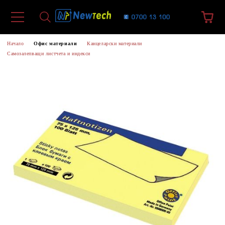
Начало
Офис материали
Канцеларски материали
Самозалепващи листчета и индекси