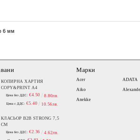
Ние ще се свържем с вас в рамки
о 6 мм
авани
Марки
Acer
ADATA
КОПИРНА ХАРТИЯ
COPY&PRINT A4
Aiko
Alexand
€4.50
Цена без ДДС:
8.80лв.
Anekke
€5.40
Цена с ДДС:
10.56лв.
КЛАСЬОР B2B STRONG 7,5
СМ
€2.36
Цена без ДДС:
4.62лв.