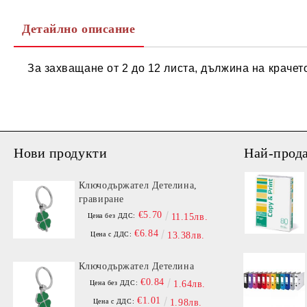
Детайлно описание
За захващане от 2 до 12 листа, дължина на крачет
Нови продукти
Най-прод
Ключодържател Детелина,
гравиране
€5.70
Цена без ДДС:
11.15лв.
€6.84
Цена с ДДС:
13.38лв.
Ключодържател Детелина
€0.84
Цена без ДДС:
1.64лв.
€1.01
Цена с ДДС:
1.98лв.