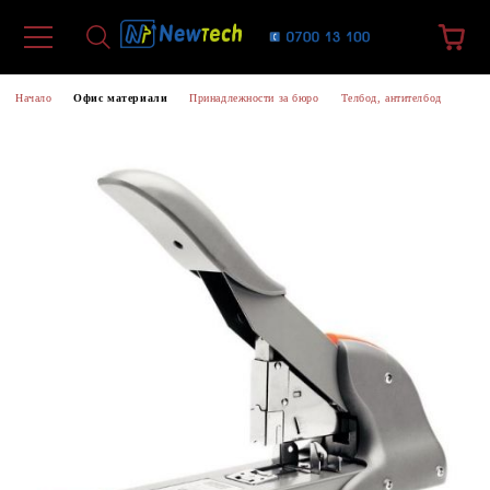
Начало
Офис материали
Принадлежности за бюро
Телбод, антителбод