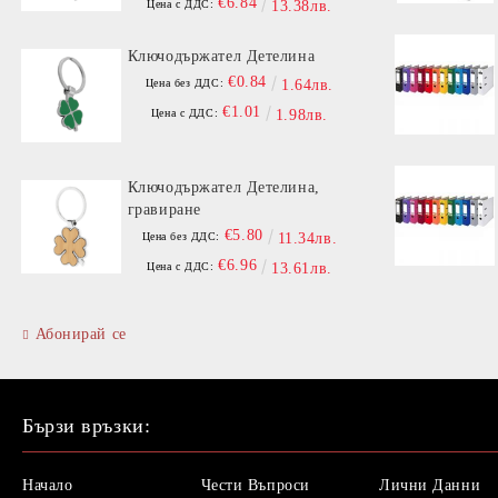
€6.84
Цена с ДДС:
13.38лв.
Ключодържател Детелина
€0.84
Цена без ДДС:
1.64лв.
€1.01
Цена с ДДС:
1.98лв.
Ключодържател Детелина,
гравиране
€5.80
Цена без ДДС:
11.34лв.
€6.96
Цена с ДДС:
13.61лв.
Абонирай се
Бързи връзки:
Начало
Чести Въпроси
Лични Данни