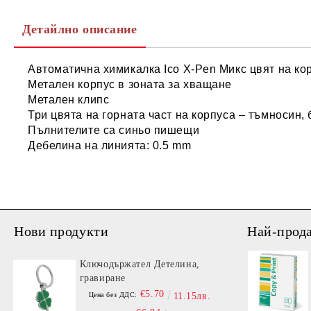
Детайлно описание
Автоматична химикалка Ico X-Pen Микс цвят на ко
Метален корпус в зоната за хващане
Метален клипс
Три цвята на горната част на корпуса – тъмносин,
Пълнителите са синьо пишещи
Дебелина на линията: 0.5 mm
Нови продукти
Най-прод
Ключодържател Детелина,
гравиране
€5.70
Цена без ДДС:
11.15лв.