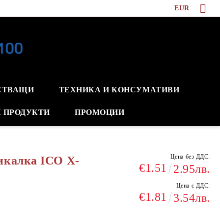
EUR
СТВАЩИ
ТЕХНИКА И КОНСУМАТИВИ
 ПРОДУКТИ
ПРОМОЦИИ
Цена без ДДС:
икалка ICO X-
€1.51
2.95лв.
Цена с ДДС:
€1.81
3.54лв.