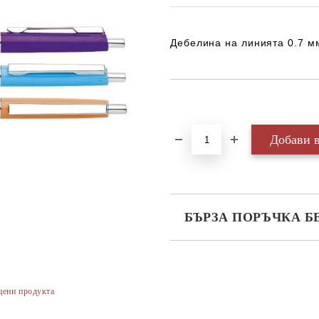
Дебелина на
линията
0.7 м
Добави в желани
БЪРЗА ПОРЪЧКА Б
САМО ПОПЪЛНЕТЕ 3 ПОЛЕТА
цени продукта