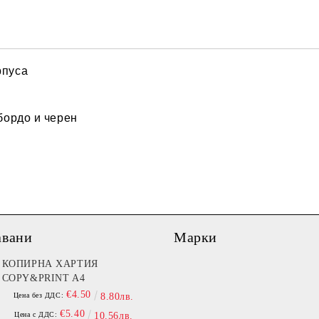
Ние ще се свържем с вас в рамки
рпуса
 бордо и черен
авани
Марки
КОПИРНА ХАРТИЯ
COPY&PRINT A4
€4.50
Цена без ДДС:
8.80лв.
€5.40
Цена с ДДС:
10.56лв.