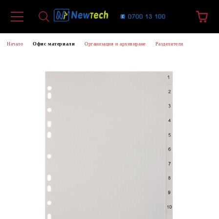
Начало
Офис материали
Организация и архивиране
Разделители