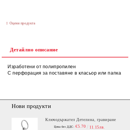
Оцени продукта
Ние ще се свържем с вас в рамките на работния ден.
Детайлно описание
Изработени от полипропилен
С перфорация за поставяне в класьор или папка
Нови продукти
Ключодържател Детелина, гравиране
€5.70
Цена без ДДС:
11.15лв.