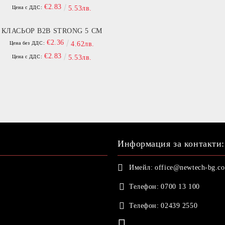
€2.83
Цена с ДДС:
5.53лв.
КЛАСЬОР B2B STRONG 5 СМ
€2.36
Цена без ДДС:
4.62лв.
€2.83
Цена с ДДС:
5.53лв.
Информация за контакти:
Имейл:
office@newtech-bg.c
Телефон:
0700 13 100
Телефон:
02439 2550