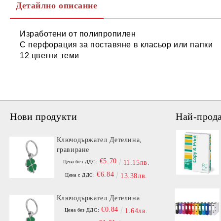
Детайлно описание
Изработени от полипропилен
С перфорация за поставяне в класьор или папки
12 цветни теми
Нови продукти
Най-прод
Ключодържател Детелина,
гравиране
€5.70
Цена без ДДС:
11.15лв.
€6.84
Цена с ДДС:
13.38лв.
Ключодържател Детелина
€0.84
Цена без ДДС:
1.64лв.