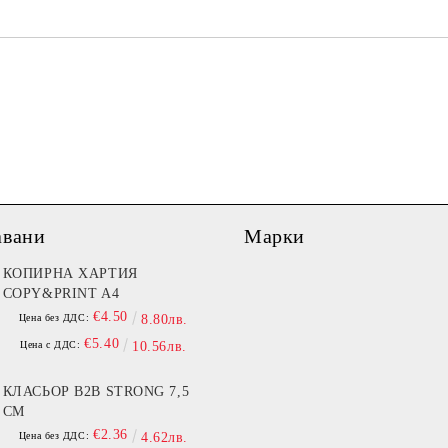
Ние ще се свържем с вас в рамки
авани
Марки
КОПИРНА ХАРТИЯ
COPY&PRINT A4
€4.50
Цена без ДДС:
8.80лв.
€5.40
Цена с ДДС:
10.56лв.
КЛАСЬОР B2B STRONG 7,5
СМ
€2.36
Цена без ДДС:
4.62лв.