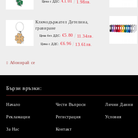
€1.01
Цена с ДДС:
1.98лв.
Ключодържател Детелина,
гравиране
€5.80
Цена без ДДС:
11.34лв.
€6.96
Цена с ДДС:
13.61лв.
Абонирай се
Бързи връзки:
Начало
Чести Въпроси
Лични Данни
Рекламации
Регистрация
Условия
За Нас
Контакт