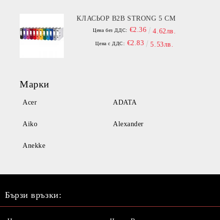
КЛАСЬОР B2B STRONG 5 СМ
€2.36
Цена без ДДС:
4.62лв.
€2.83
Цена с ДДС:
5.53лв.
Марки
Acer
ADATA
Aiko
Alexander
Anekke
Бързи връзки: