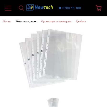
Начало
Офис материали
Организация и архивиране
Джобове