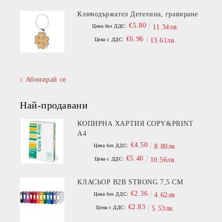
Ключодържател Детелина, гравиране
€5.80
Цена без ДДС:
11.34лв.
€6.96
Цена с ДДС:
13.61лв.
Абонирай се
Най-продавани
КОПИРНА ХАРТИЯ COPY&PRINT
A4
€4.50
Цена без ДДС:
8.80лв.
€5.40
Цена с ДДС:
10.56лв.
КЛАСЬОР B2B STRONG 7,5 СМ
€2.36
Цена без ДДС:
4.62лв.
€2.83
Цена с ДДС:
5.53лв.