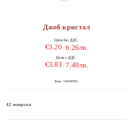
Джоб кристал
Цена без ДДС:
€3.20
6.26лв.
Цена с ДДС:
€3.83
7.49лв.
Код:
130340901
42 микрона
Добави в желани