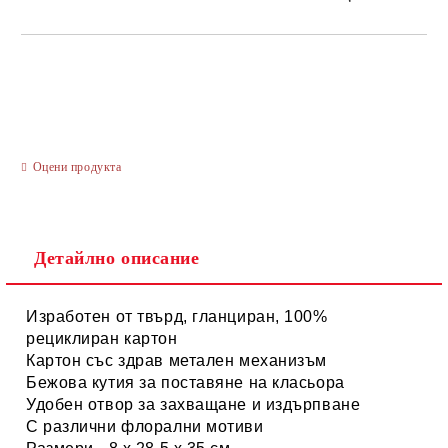
САМО ПОПЪЛНЕТЕ 3 ПОЛЕТА
Оцени продукта
Ние ще се свържем с вас в рамките на работния ден.
Детайлно описание
Изработен от твърд, гланциран, 100%
рециклиран картон
Картон със здрав метален механизъм
Бежова кутия за поставяне на класьора
Удобен отвор за захващане и издърпване
С различни флорални мотиви