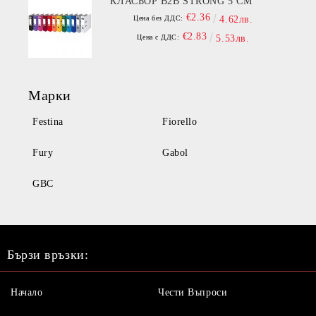
КЛАСЬОР B2B STRONG 5 СМ
€2.36
Цена без ДДС:
4.62лв.
€2.83
Цена с ДДС:
5.53лв.
Марки
Festina
Fiorello
Fury
Gabol
GBC
Бързи връзки:
Начало
Чести Въпроси