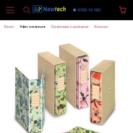
Начало
Офис материали
Организация и архивиране
Класьори