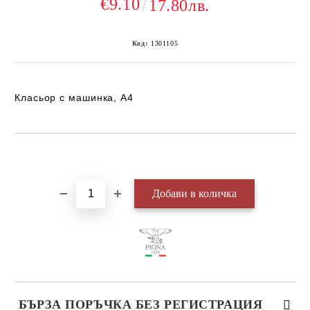
€9.10
17.80лв.
Код:
1301105
Класьор с машинка, А4
Добави в желани
БЪРЗА ПОРЪЧКА БЕЗ РЕГИСТРАЦИЯ