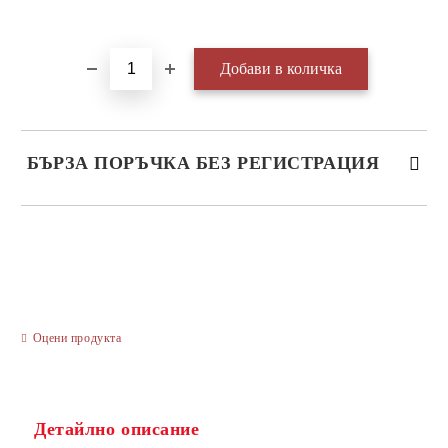
Добави в желани
БЪРЗА ПОРЪЧКА БЕЗ РЕГИСТРАЦИЯ
САМО ПОПЪЛНЕТЕ 3 ПОЛЕТА
Оцени продукта
Ние ще се свържем с вас в рамките на работния ден.
Детайлно описание