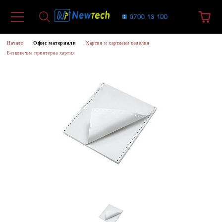
Начало
Офис материали
Хартия и хартиени изделия
Безконечна принтерна хартия