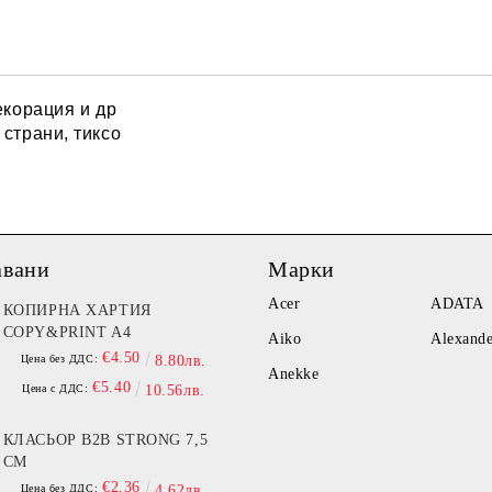
Ние ще се свържем с вас в рамки
екорация и др
страни, тиксо
авани
Марки
Acer
ADATA
КОПИРНА ХАРТИЯ
COPY&PRINT A4
Aiko
Alexand
€4.50
Цена без ДДС:
8.80лв.
Anekke
€5.40
Цена с ДДС:
10.56лв.
КЛАСЬОР B2B STRONG 7,5
СМ
€2.36
Цена без ДДС:
4.62лв.