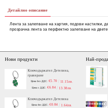
Детайлно описание
Лента за залепване на хартия, подови настилки, д
прозрачна лента за перфектно залепване на двете 
Нови продукти
Най-прод
Ключодържател Детелина,
гравиране
€5.70
Цена без ДДС:
11.15лв.
€6.84
Цена с ДДС:
13.38лв.
Ключодържател Детелина
€0.84
Цена без ДДС:
1.64лв.