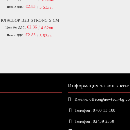
€2.83
Цена с ДДС:
5.53лв.
КЛАСЬОР B2B STRONG 5 СМ
€2.36
Цена без ДДС:
4.62лв.
€2.83
Цена с ДДС:
5.53лв.
Информация за контакти:
Имейл:
office@newtech-bg.c
Телефон:
0700 13 100
Телефон:
02439 2550