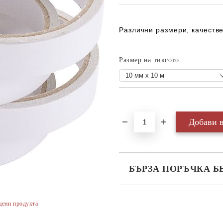
Различни размери, качестве
Размер на тиксото:
Добави в желани
БЪРЗА ПОРЪЧКА Б
САМО ПОПЪЛНЕТЕ 3 ПОЛЕТА
цени продукта