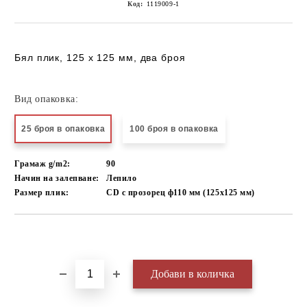
Код:
1119009-1
Бял плик, 125 х 125 мм, два броя
Вид опаковка:
25 броя в опаковка
100 броя в опаковка
Грамаж g/m2:
90
Начин на залепване:
Лепило
Размер плик:
CD с прозорец ф110 мм (125х125 мм)
Добави в желани