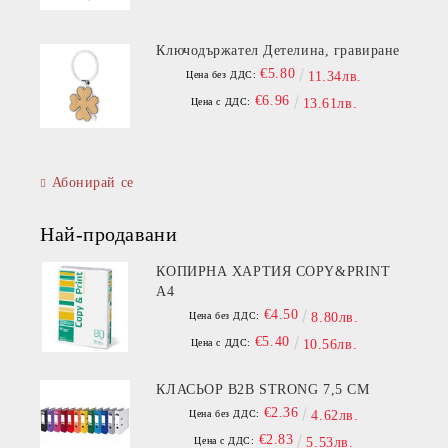
Ключодържател Детелина, гравиране
€5.80
Цена без ДДС:
11.34лв.
€6.96
Цена с ДДС:
13.61лв.
Абонирай се
Най-продавани
КОПИРНА ХАРТИЯ COPY&PRINT
A4
€4.50
Цена без ДДС:
8.80лв.
€5.40
Цена с ДДС:
10.56лв.
КЛАСЬОР B2B STRONG 7,5 СМ
€2.36
Цена без ДДС:
4.62лв.
€2.83
Цена с ДДС:
5.53лв.