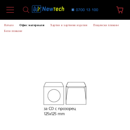
Начало
Офис материали
Хартия и хартиени изделия
Пощенски пликове
Бели пликове