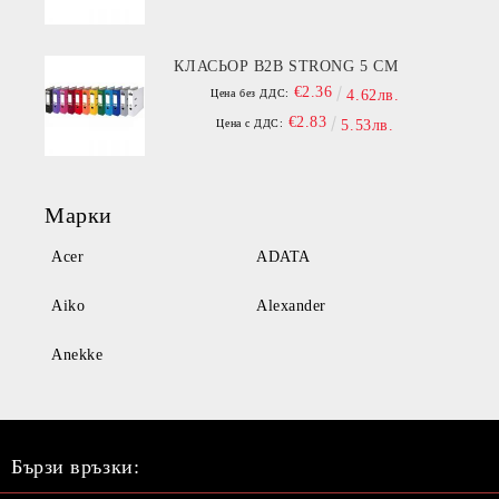
КЛАСЬОР B2B STRONG 5 СМ
€2.36
Цена без ДДС:
4.62лв.
€2.83
Цена с ДДС:
5.53лв.
Марки
Acer
ADATA
Aiko
Alexander
Anekke
Бързи връзки: