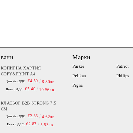
Ние ще се свържем с вас в рамки
авани
Марки
Parker
Patriot
КОПИРНА ХАРТИЯ
COPY&PRINT A4
Pelikan
Philips
€4.50
Цена без ДДС:
8.80лв.
Pigna
€5.40
Цена с ДДС:
10.56лв.
КЛАСЬОР B2B STRONG 7,5
СМ
€2.36
Цена без ДДС:
4.62лв.
€2.83
Цена с ДДС:
5.53лв.