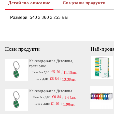
Детайлно описание
Свързани продукти
Размери: 540 х 360 х 253 мм
Нови продукти
Най-прод
Ключодържател Детелина,
гравиране
€5.70
Цена без ДДС:
11.15лв.
€6.84
Цена с ДДС:
13.38лв.
Ключодържател Детелина
€0.84
Цена без ДДС:
1.64лв.
€1.01
Цена с ДДС:
1.98лв.