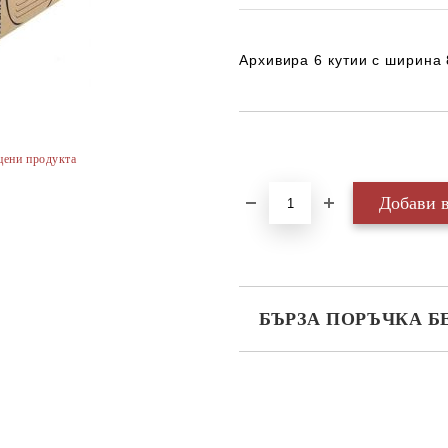
Архивира 6 кутии с ширина
Добави в желани
цени продукта
БЪРЗА ПОРЪЧКА Б
САМО ПОПЪЛНЕТЕ 3 ПОЛЕТА