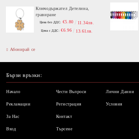
Ключодържател Детелина,
гравиране
€5.80
Цена без ДДС:
11.34лв.
€6.96
Цена с ДДС:
13.61лв.
Абонирай се
Бързи връзки:
Начало
Чести Въпроси
Лични Данни
Рекламации
Регистрация
Условия
За Нас
Контакт
Вход
Търсене